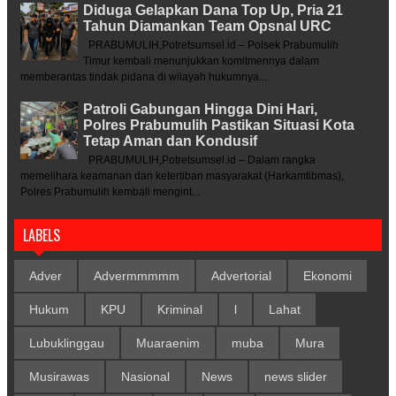
Diduga Gelapkan Dana Top Up, Pria 21
Tahun Diamankan Team Opsnal URC
PRABUMULIH,Potretsumsel.id – Polsek Prabumulih
Timur kembali menunjukkan komitmennya dalam
memberantas tindak pidana di wilayah hukumnya....
Patroli Gabungan Hingga Dini Hari,
Polres Prabumulih Pastikan Situasi Kota
Tetap Aman dan Kondusif
PRABUMULIH,Potretsumsel.id – Dalam rangka
memelihara keamanan dan ketertiban masyarakat (Harkamtibmas),
Polres Prabumulih kembali mengint...
LABELS
Adver
Advermmmmm
Advertorial
Ekonomi
Hukum
KPU
Kriminal
l
Lahat
Lubuklinggau
Muaraenim
muba
Mura
Musirawas
Nasional
News
news slider