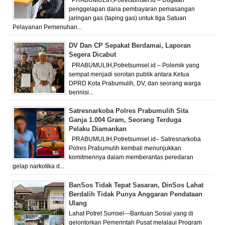
penggelapan dana pembayaran pemasangan
jaringan gas (taping gas) untuk tiga Satuan
Pelayanan Pemenuhan...
DV Dan CP Sepakat Berdamai, Laporan
Segera Dicabut
PRABUMULIH,Potretsumsel.id – Polemik yang
sempat menjadi sorotan publik antara Ketua
DPRD Kota Prabumulih, DV, dan seorang warga
berinisi...
Satresnarkoba Polres Prabumulih Sita
Ganja 1.004 Gram, Seorang Terduga
Pelaku Diamankan
PRABUMULIH,Potretsumsel.id– Satresnarkoba
Polres Prabumulih kembali menunjukkan
komitmennya dalam memberantas peredaran
gelap narkotika d...
BanSos Tidak Tepat Sasaran, DinSos Lahat
Berdalih Tidak Punya Anggaran Pendataan
Ulang
Lahat Potret Sumsel---Bantuan Sosial yang di
gelontorkan Pemerintah Pusat melalaui Program