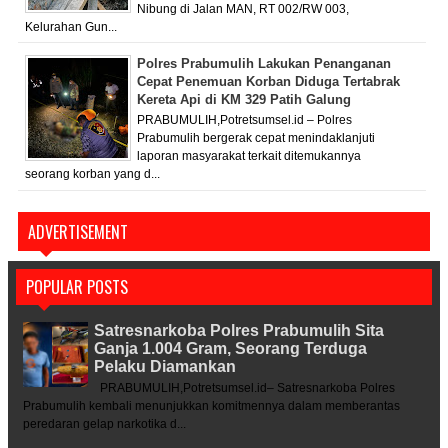
Nibung di Jalan MAN, RT 002/RW 003,
Kelurahan Gun...
Polres Prabumulih Lakukan Penanganan
Cepat Penemuan Korban Diduga Tertabrak
Kereta Api di KM 329 Patih Galung
PRABUMULIH,Potretsumsel.id – Polres
Prabumulih bergerak cepat menindaklanjuti
laporan masyarakat terkait ditemukannya
seorang korban yang d...
ADVERTISEMENT
POPULAR POSTS
Satresnarkoba Polres Prabumulih Sita
Ganja 1.004 Gram, Seorang Terduga
Pelaku Diamankan
PRABUMULIH,Potretsumsel.id– Satresnarkoba Polres
Prabumulih kembali menunjukkan komitmennya dalam memberantas
peredaran gelap narkotika d...