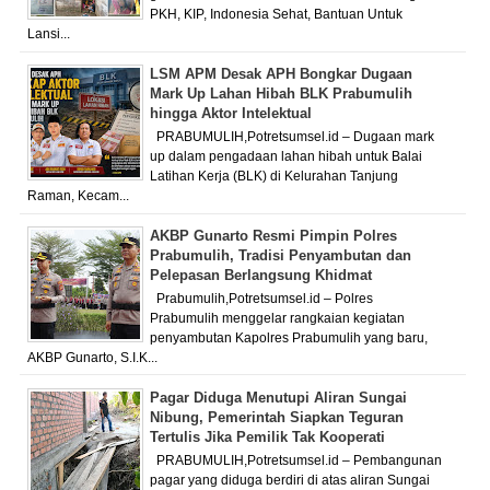
PKH, KIP, Indonesia Sehat, Bantuan Untuk
Lansi...
LSM APM Desak APH Bongkar Dugaan
Mark Up Lahan Hibah BLK Prabumulih
hingga Aktor Intelektual
PRABUMULIH,Potretsumsel.id – Dugaan mark
up dalam pengadaan lahan hibah untuk Balai
Latihan Kerja (BLK) di Kelurahan Tanjung
Raman, Kecam...
AKBP Gunarto Resmi Pimpin Polres
Prabumulih, Tradisi Penyambutan dan
Pelepasan Berlangsung Khidmat
Prabumulih,Potretsumsel.id – Polres
Prabumulih menggelar rangkaian kegiatan
penyambutan Kapolres Prabumulih yang baru,
AKBP Gunarto, S.I.K...
Pagar Diduga Menutupi Aliran Sungai
Nibung, Pemerintah Siapkan Teguran
Tertulis Jika Pemilik Tak Kooperati
PRABUMULIH,Potretsumsel.id – Pembangunan
pagar yang diduga berdiri di atas aliran Sungai