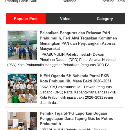
Posting Lebih Baru
Beranda
Posting Lama
Popular Post
Video
Category
Pelantikan Pengurus dan Relawan PAN
Prabumulih, Feri Alwi Tegaskan Komitmen
Menangkan PAN dan Perjuangkan Aspirasi
Masyarakat
PRABUMULIH,Potretsumsel.id– Dewan
Pimpinan Daerah (DPD) Partai Amanat Nasional
(PAN) Kota Prabumulih menggelar Pelantikan Pengurus DPD PA...
H Efri Oganda SH Nahkoda Partai PKB
Kota Prabumulih, Masa Bakti 2026–2031
JAKARTA,Potretsumsel.id – Dewan Pengurus
Cabang (DPC) Partai Kebangkitan Bangsa (PKB)
Kota Prabumulih masa bakti 2026–2031 resmi
dilantik da...
Pemilik Tiga SPPG Laporkan Dugaan
Penggelapan Dana Taping Gas ke Polres
Prabumulih
PRABUMULIH,Potretsumsel.id – Dugaan