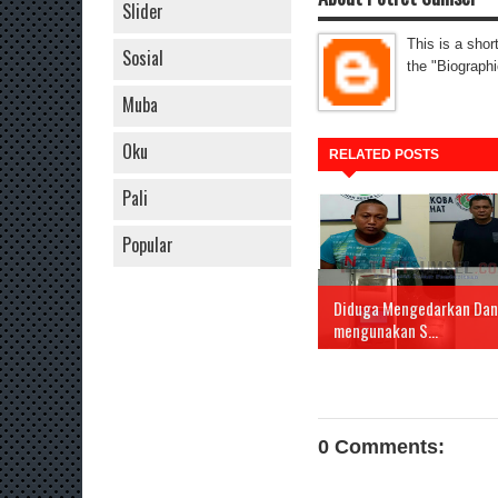
Slider
This is a shor
Sosial
the "Biographi
Muba
Oku
RELATED POSTS
Pali
Popular
Diduga Mengedarkan Dan
mengunakan S...
0 Comments: