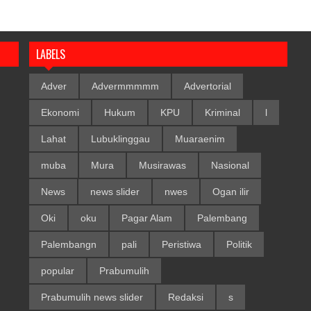
LABELS
Adver
Advermmmmm
Advertorial
Ekonomi
Hukum
KPU
Kriminal
l
Lahat
Lubuklinggau
Muaraenim
muba
Mura
Musirawas
Nasional
News
news slider
nwes
Ogan ilir
Oki
oku
Pagar Alam
Palembang
Palembangn
pali
Peristiwa
Politik
popular
Prabumulih
Prabumulih news slider
Redaksi
s