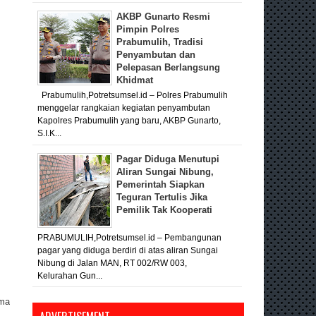
AKBP Gunarto Resmi
Pimpin Polres
Prabumulih, Tradisi
Penyambutan dan
Pelepasan Berlangsung
Khidmat
Prabumulih,Potretsumsel.id – Polres Prabumulih
menggelar rangkaian kegiatan penyambutan
Kapolres Prabumulih yang baru, AKBP Gunarto,
S.I.K...
Pagar Diduga Menutupi
Aliran Sungai Nibung,
Pemerintah Siapkan
Teguran Tertulis Jika
Pemilik Tak Kooperati
PRABUMULIH,Potretsumsel.id – Pembangunan
pagar yang diduga berdiri di atas aliran Sungai
Nibung di Jalan MAN, RT 002/RW 003,
Kelurahan Gun...
ama