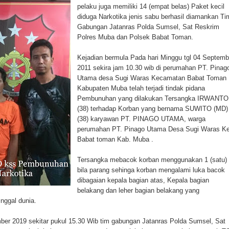
pelaku juga memiliki 14 (empat belas) Paket kecil
diduga Narkotika jenis sabu berhasil diamankan Ti
Gabungan Jatanras Polda Sumsel, Sat Reskrim
Polres Muba dan Polsek Babat Toman.
Kejadian bermula Pada hari Minggu tgl 04 Septemb
2011 sekira jam 10.30 wib di perumahan PT. Pinag
Utama desa Sugi Waras Kecamatan Babat Toman
Kabupaten Muba telah terjadi tindak pidana
Pembunuhan yang dilakukan Tersangka IRWANTO
(38) terhadap Korban yang bernama SUWITO (MD)
(38) karyawan PT. PINAGO UTAMA, warga
perumahan PT. Pinago Utama Desa Sugi Waras Ke
Babat toman Kab. Muba .
Tersangka mebacok korban menggunakan 1 (satu)
bila parang sehinga korban mengalami luka bacok
dibagaian kepala bagian atas, Kepala bagian
belakang dan leher bagian belakang yang
nggal dunia.
er 2019 sekitar pukul 15.30 Wib tim gabungan Jatanras Polda Sumsel, Sat