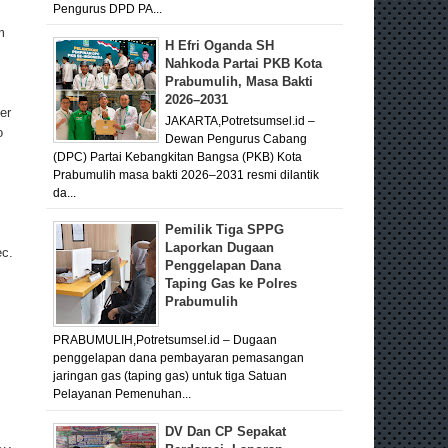
Pengurus DPD PA...
m
H Efri Oganda SH
Nahkoda Partai PKB Kota
Prabumulih, Masa Bakti
2026–2031
er
JAKARTA,Potretsumsel.id –
o
Dewan Pengurus Cabang
(DPC) Partai Kebangkitan Bangsa (PKB) Kota
Prabumulih masa bakti 2026–2031 resmi dilantik
da...
Pemilik Tiga SPPG
Laporkan Dugaan
c.
Penggelapan Dana
Taping Gas ke Polres
Prabumulih
PRABUMULIH,Potretsumsel.id – Dugaan
penggelapan dana pembayaran pemasangan
jaringan gas (taping gas) untuk tiga Satuan
Pelayanan Pemenuhan...
DV Dan CP Sepakat