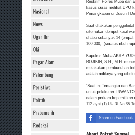
Reskrim Polres Muba dan a
kasus curas melihat DPO 
Nasional
Penangkapan di Dusun I D
News
Saat dilakukan penggeledah
ditemukan dompet kecil war
Ogan Ilir
shabu sebanyak 14 (empat b
100.000,- (seratus ribuh rupi
Oki
Kapolres Muba AKBP YUDH
Pagar Alam
ROJIKIN, S.H., M.H. mener
melakukan pembunuhan ter
Palembang
adalah miliknya yang dibeli
“Saat ini Tersangka dan Ba
Peristiwa
untuk pelaku an. IRWANTO 
dalam perkara kepemilikan d
Politik
112 ayat (1) UU RI No 35 Ta
Prabumulih
Share on Facebook
Redaksi
About Potret Sumsel