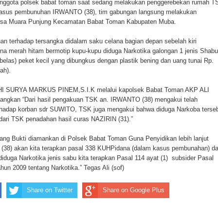
nggota polsek babat toman saat sedang melakukan penggerebekan rumah T
kasus pembunuhan IRWANTO (38), tim gabungan langsung melakukan
esa Muara Punjung Kecamatan Babat Toman Kabupaten Muba.
an terhadap tersangka didalam saku celana bagian depan sebelah kiri
na merah hitam bermotip kupu-kupu diduga Narkotika galongan 1 jenis Shabu
elas) peket kecil yang dibungkus dengan plastik bening dan uang tunai Rp.
ah).
I SURYA MARKUS PINEM,S.I.K melalui kapolsek Babat Toman AKP ALI
angkan “Dari hasil pengakuan TSK an. IRWANTO (38) mengakui telah
hadap korban sdr SUWITO, TSK juga mengakui bahwa diduga Narkoba terse
 dari TSK penadahan hasil curas NAZIRIN (31).”
rang Bukti diamankan di Polsek Babat Toman Guna Penyidikan lebih lanjut
(38) akan kita terapkan pasal 338 KUHPidana (dalam kasus pembunahan) d
iduga Narkotika jenis sabu kita terapkan Pasal 114 ayat (1) subsider Pasal
hun 2009 tentang Narkotika.” Tegas Ali (sof)
Share on Twitter
Share on Google Plus