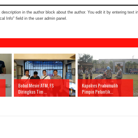
t description in the author block about the author. You edit it by entering text i
cal Info" field in the user admin panel.
Bobol Mesin ATM, FS
Kapolres Prabumulih
Diringkus Tim ...
Pimpin Pelantik...