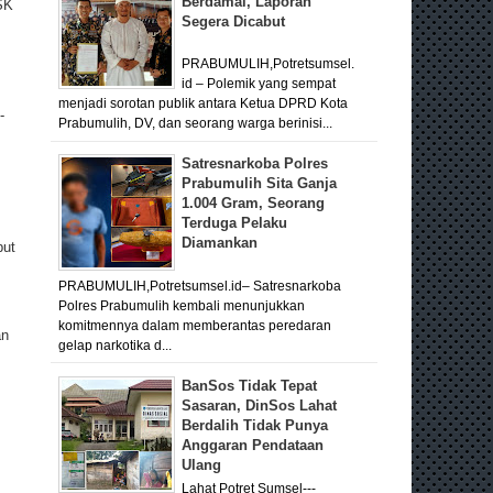
Berdamai, Laporan
SK
Segera Dicabut
PRABUMULIH,Potretsumsel.
id – Polemik yang sempat
menjadi sorotan publik antara Ketua DPRD Kota
-
Prabumulih, DV, dan seorang warga berinisi...
Satresnarkoba Polres
Prabumulih Sita Ganja
1.004 Gram, Seorang
Terduga Pelaku
Diamankan
but
PRABUMULIH,Potretsumsel.id– Satresnarkoba
Polres Prabumulih kembali menunjukkan
komitmennya dalam memberantas peredaran
an
gelap narkotika d...
BanSos Tidak Tepat
Sasaran, DinSos Lahat
Berdalih Tidak Punya
Anggaran Pendataan
Ulang
Lahat Potret Sumsel---