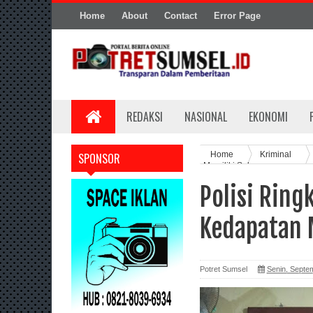
Home
About
Contact
Error Page
REDAKSI
NASIONAL
EKONOMI
Home
Kriminal
SPONSOR
Memiliki Sabu
Polisi Rin
Kedapatan 
Potret Sumsel
Senin, Septe