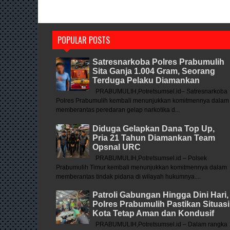
POPULAR POSTS
Satresnarkoba Polres Prabumulih
Sita Ganja 1.004 Gram, Seorang
Terduga Pelaku Diamankan
PRABUMULIH,Potretsumsel.id– Satresnarkoba
Polres Prabumulih kembali menunjukkan komitmennya dalam
memberantas peredaran gelap narkotika d...
Diduga Gelapkan Dana Top Up,
Pria 21 Tahun Diamankan Team
Opsnal URC
PRABUMULIH,Potretsumsel.id – Polsek
Prabumulih Timur kembali menunjukkan komitmennya dalam
memberantas tindak pidana di wilayah hukumnya....
Patroli Gabungan Hingga Dini Hari,
Polres Prabumulih Pastikan Situasi
Kota Tetap Aman dan Kondusif
PRABUMULIH,Potretsumsel.id – Dalam rangka