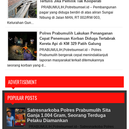
Tertulis Jika Pemilik Tak Kooperati
PRABUMULIH,Potretsumsel.id – Pembangunan
pagar yang diduga berdiri di atas aliran Sungai
Nibung di Jalan MAN, RT 002/RW 003,
Kelurahan Gun...
Polres Prabumulih Lakukan Penanganan
Cepat Penemuan Korban Diduga Tertabrak
Kereta Api di KM 329 Patih Galung
PRABUMULIH,Potretsumsel.id – Polres
Prabumulih bergerak cepat menindaklanjuti
laporan masyarakat terkait ditemukannya
seorang korban yang d...
ADVERTISEMENT
POPULAR POSTS
Satresnarkoba Polres Prabumulih Sita
Ganja 1.004 Gram, Seorang Terduga
Pelaku Diamankan
PRABUMULIH,Potretsumsel.id– Satresnarkoba Polres