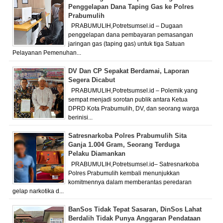
Penggelapan Dana Taping Gas ke Polres
Prabumulih
PRABUMULIH,Potretsumsel.id – Dugaan
penggelapan dana pembayaran pemasangan
jaringan gas (taping gas) untuk tiga Satuan
Pelayanan Pemenuhan...
DV Dan CP Sepakat Berdamai, Laporan
Segera Dicabut
PRABUMULIH,Potretsumsel.id – Polemik yang
sempat menjadi sorotan publik antara Ketua
DPRD Kota Prabumulih, DV, dan seorang warga
berinisi...
Satresnarkoba Polres Prabumulih Sita
Ganja 1.004 Gram, Seorang Terduga
Pelaku Diamankan
PRABUMULIH,Potretsumsel.id– Satresnarkoba
Polres Prabumulih kembali menunjukkan
komitmennya dalam memberantas peredaran
gelap narkotika d...
BanSos Tidak Tepat Sasaran, DinSos Lahat
Berdalih Tidak Punya Anggaran Pendataan