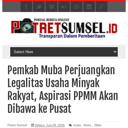
Pemkab Muba Perjuangkan
Legalitas Usaha Minyak
Rakyat, Aspirasi PPMM Akan
Dibawa ke Pusat
Potret Sumsel
Selasa, Juni 09, 2026
muba
,
News
,
Slider