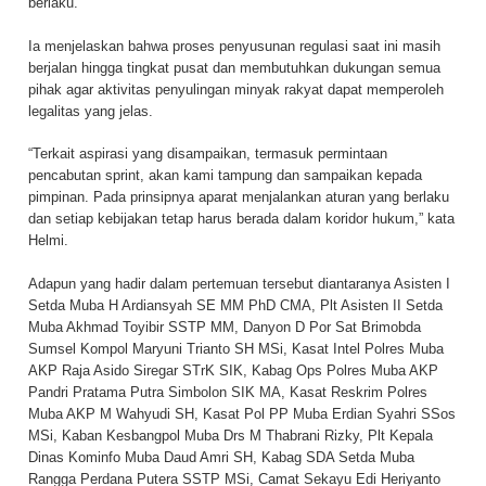
berlaku.
Ia menjelaskan bahwa proses penyusunan regulasi saat ini masih
berjalan hingga tingkat pusat dan membutuhkan dukungan semua
pihak agar aktivitas penyulingan minyak rakyat dapat memperoleh
legalitas yang jelas.
“Terkait aspirasi yang disampaikan, termasuk permintaan
pencabutan sprint, akan kami tampung dan sampaikan kepada
pimpinan. Pada prinsipnya aparat menjalankan aturan yang berlaku
dan setiap kebijakan tetap harus berada dalam koridor hukum,” kata
Helmi.
Adapun yang hadir dalam pertemuan tersebut diantaranya Asisten I
Setda Muba H Ardiansyah SE MM PhD CMA, Plt Asisten II Setda
Muba Akhmad Toyibir SSTP MM, Danyon D Por Sat Brimobda
Sumsel Kompol Maryuni Trianto SH MSi, Kasat Intel Polres Muba
AKP Raja Asido Siregar STrK SIK, Kabag Ops Polres Muba AKP
Pandri Pratama Putra Simbolon SIK MA, Kasat Reskrim Polres
Muba AKP M Wahyudi SH, Kasat Pol PP Muba Erdian Syahri SSos
MSi, Kaban Kesbangpol Muba Drs M Thabrani Rizky, Plt Kepala
Dinas Kominfo Muba Daud Amri SH, Kabag SDA Setda Muba
Rangga Perdana Putera SSTP MSi, Camat Sekayu Edi Heriyanto