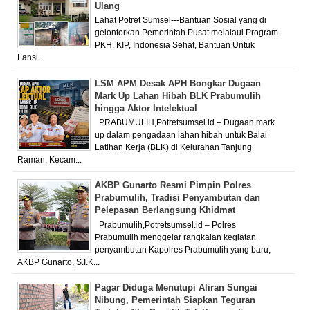
Ulang
Lahat Potret Sumsel---Bantuan Sosial yang di
gelontorkan Pemerintah Pusat melalaui Program
PKH, KIP, Indonesia Sehat, Bantuan Untuk
Lansi...
LSM APM Desak APH Bongkar Dugaan
Mark Up Lahan Hibah BLK Prabumulih
hingga Aktor Intelektual
PRABUMULIH,Potretsumsel.id – Dugaan mark
up dalam pengadaan lahan hibah untuk Balai
Latihan Kerja (BLK) di Kelurahan Tanjung
Raman, Kecam...
AKBP Gunarto Resmi Pimpin Polres
Prabumulih, Tradisi Penyambutan dan
Pelepasan Berlangsung Khidmat
Prabumulih,Potretsumsel.id – Polres
Prabumulih menggelar rangkaian kegiatan
penyambutan Kapolres Prabumulih yang baru,
AKBP Gunarto, S.I.K...
Pagar Diduga Menutupi Aliran Sungai
Nibung, Pemerintah Siapkan Teguran