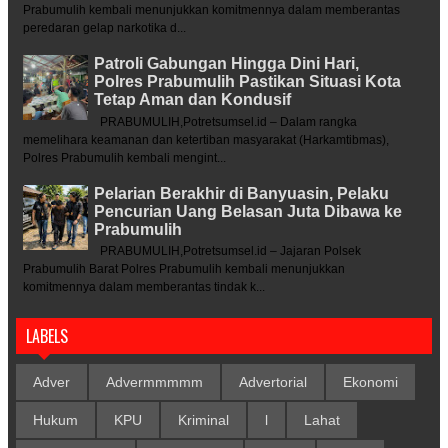
Prabumulih kembali menunjukkan komitmennya dalam memberantas
peredaran gelap narkotika d...
Patroli Gabungan Hingga Dini Hari,
Polres Prabumulih Pastikan Situasi Kota
Tetap Aman dan Kondusif
PRABUMULIH,Potretsumsel.id – Dalam rangka
memelihara keamanan dan ketertiban masyarakat (Harkamtibmas),
Polres Prabumulih kembali mengint...
Pelarian Berakhir di Banyuasin, Pelaku
Pencurian Uang Belasan Juta Dibawa ke
Prabumulih
PRABUMULIH,Potretsumsel.id – Jajaran Polsek
Prabumulih Barat Polres Prabumulih kembali menunjukkan
komitmennya dalam memberantas tindak k...
LABELS
Adver
Advermmmmm
Advertorial
Ekonomi
Hukum
KPU
Kriminal
l
Lahat